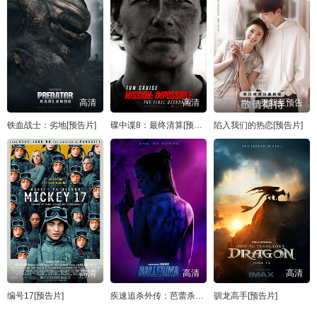
高清
高清
更新至预告
铁血战士：劣地[预告片]
碟中谍8：最终清算[预告片]
陷入我们的热恋[预告片]
高清
高清
高清
编号17[预告片]
疾速追杀外传：芭蕾杀姬[预告片]
驯龙高手[预告片]