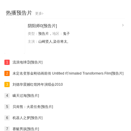
热播预告片
更多
阴阳师0[预告片]
类型：
预告片，
地区：
鬼子
主演：
山崎贤人,染谷将太,
1
流浪地球③[预告片]
2
未定名变形金刚动画前传 Untitled 吖nimated Transformers Film[预告片]
3
刘德华震撼红馆跨年演唱会2010
4
瞒天过海[预告片]
5
贝肯熊：火星任务[预告片]
6
机器人之梦[预告片]
7
赛艇男孩[预告片]