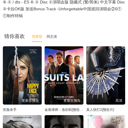
⑥.① / dts - ES ⑥.① Disc ①演唱会版 隐藏式 (繁/简体) 中文字幕 Disc
②卡拉OK版 加送Bonus Track -Unforgettable中国巡回演唱会②0①
①制作特辑
猜你喜欢
同类型
同主演
更新至预告
更新至预告
高清
笑脸杀手
金装律师：洛杉矶[预告片]
真人快打2[预告片]