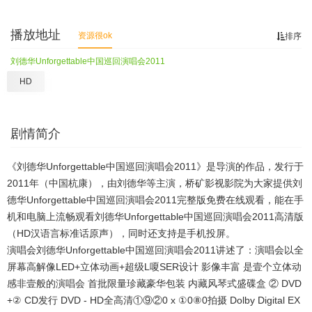
播放地址
资源很ok
排序
刘德华Unforgettable中国巡回演唱会2011
HD
剧情简介
《刘德华Unforgettable中国巡回演唱会2011》是导演的作品，发行于
2011年（中国杭康），由刘德华等主演，桥矿影视影院为大家提供刘
德华Unforgettable中国巡回演唱会2011完整版免费在线观看，能在手
机和电脑上流畅观看刘德华Unforgettable中国巡回演唱会2011高清版
（HD汉语言标准话原声），同时还支持是手机投屏。
演唱会刘德华Unforgettable中国巡回演唱会2011讲述了：演唱会以全
屏幕高解像LED+立体动画+超级L嗄SER设计 影像丰富 是壹个立体动
感非壹般的演唱会 首批限量珍藏豪华包装 内藏风琴式盛碟盒 ② DVD
+② CD发行 DVD - HD全高清①⑨②0 x ①0⑧0拍摄 Dolby Digital EX