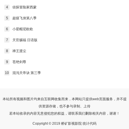
4
侦探冒险家西蒙
第181集
第182集
第183集
第184集
5
超级飞侠第八季
第185集
第186集
第187集
第188集
6
小星帽尼欧欧
第189集
第190集
第191集
第192集
7
天官赐福 日语版
8
禅王渡尘
9
苍绝剑尊
10
混沌天帝诀 第三季
本站所有视频和图片均来自互联网收集而来，本网站只提供web页面服务，并不提
供资源存储，也不参与录制、上传
若本站收录的内容无意侵犯您的权益，请联系我们删除相关内容，谢谢！
Copyright © 2019 桥矿影视影院 统计代码