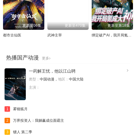
第137集
第138集
第139集
第140集
第141集
第142集
第143集
第144集
更新至06集
更新至470集
更新至第18集
第145集
第146集
第147集
第148集
都市古仙医
武神主宰
绑定破产AI，我开局氪成大神 动态漫
第149集
第150集
第151集
第152集
第153集
第154集
第155集
第156集
热播国产动漫
更多
第157集
第158集
第159集
第160集
一药解王忧，他以江山聘
类型：
中国动漫，
地区：
中国大陆
第161集
第162集
第163集
第164集
主演：
第165集
第166集
第167集
第168集
第169集
第170集
第171集
第172集
1
雾镜狐月
第173集
第174集
第175集
第176集
2
万界投资人：我躺赢成位面霸主
第177集
第178集
第179集
第180集
3
镖人 第二季