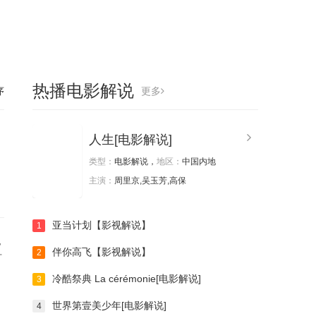
热播电影解说
序
更多
人生[电影解说]
类型：
电影解说，
地区：
中国内地
主演：
周里京,吴玉芳,高保
亚当计划【影视解说】
1
,
伴你高飞【影视解说】
2
矿
冷酷祭典 La cérémonie[电影解说]
3
世界第壹美少年[电影解说]
4