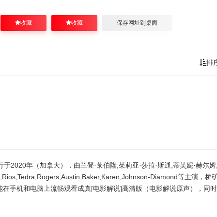
收藏
收藏
保存网址到桌面
排
品，发行于2020年（加拿大），由兰登·莱伯隆,茱莉亚·莎拉·斯通,蒂芙妮·赫尔姆
elle,Rios,Tedra,Rogers,Austin,Baker,Karen,Johnson-Diamond等主演，桥
能在手机和电脑上流畅观看成真[电影解说]高清版（电影解说原声），同时