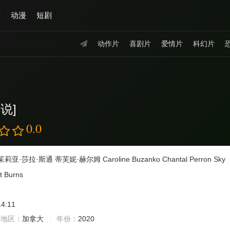
艺
动漫
短剧
动作片
喜剧片
爱情片
科幻片
说]
0.0
茱莉亚·莎拉·斯通
蒂芙妮·赫尔姆
Caroline
Buzanko
Chantal
Perron
Sky
t
Burns
14:11
地区：
加拿大
年份：
2020