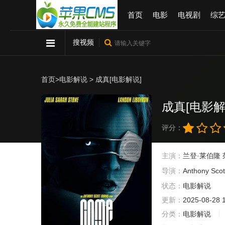
首页
电影
电视剧
综
搜视频
首页
>
电影解说
> 成真[电影解说]
成真[电影解
评分：
主演：
兰登·莱伯隆
导演：
Anthony
Scot
状态：
电影解说
更新：
2025-08-28 
分类：
电影解说