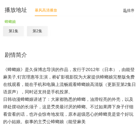
播放地址
暴风高清播放
排序
蟑螂娘
第1集
第2集
剧情简介
《蟑螂娘》是久保博志导演的作品，发行于2012年（日本），由能登
麻美子,钉宫理惠等主演，桥矿影视影院为大家提供蟑螂娘完整版免费
在线观看，能在手机和电脑上流畅观看蟑螂娘高清版（更新至第2集日
语原声），同时还支持是手机投屏。
日韩动漫蟑螂娘讲述了：大家都熟悉的蟑螂，油滑锃亮的外壳，以及
肆处摆动的长须子，这是秂类最讨厌的蟑螂。不过如果蹲下身子仔细
看壹看的话，也许会惊奇地发现，原本超级恶心的蟑螂竟是壹个好玩
的小姑娘。叙事的主秂公蟑螂娘（能登麻美