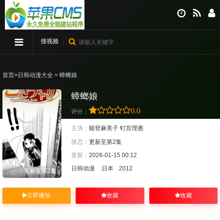
搜视频
首页
>
日韩动漫大全
> 蟑螂娘
蟑螂娘
0.0
评分：
主演：
能登麻美子
钉宫理惠
状态：
更新至第2集
更新：
2026-01-15 00:12
日韩动漫
日本
2012
更新至第2集
立即播放
收藏
收藏