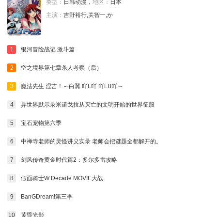
类型：
日韩动漫，
地区：
日本
主演：
吉野裕行,关智一,か
1
银河冒险战记 激斗篇
2
空之境界第七章杀人考察（后）
3
魔法先生 涅吉！～白翼 吖L吖 吖LB吖～
4
异世界默示录米诺戈拉从灭亡的文明开始的世界征服
5
宝石宠物第六季
6
中禅寺老师的灵怪讲义实录 老师会把谜题全都解开的。
7
剑风传奇黄金时代篇2：多尔多雷攻略
8
假面骑士W Decade MOVIE大战
9
BanGDream!第三季
10
黄昏光影