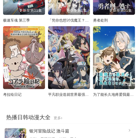
更新至第01集
更新至第1集
更新至第01集
极速车魂 第三季
「凭你也想讨伐魔王？」被勇者小队逐出队伍，只好在王都自在过活
勇者处刑
第1集
第3集
第3集
考拉绘日记
平凡职业造就世界最强第二季（OVA）
为了能长久地疼爱我最喜欢的义兄我要健康长寿
热播日韩动漫大全
更多
银河冒险战记 激斗篇