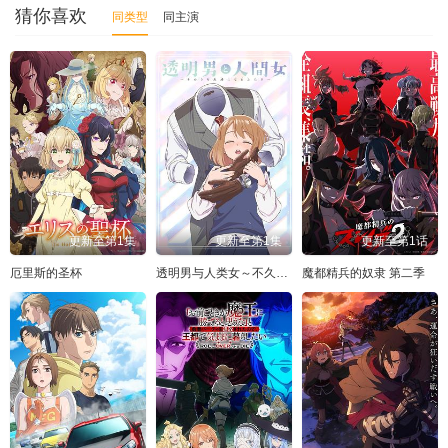
猜你喜欢
同类型
同主演
更新至第1集
更新至第1集
更新至第1话
厄里斯的圣杯
透明男与人类女～不久成为夫妇的二人～
魔都精兵的奴隶 第二季