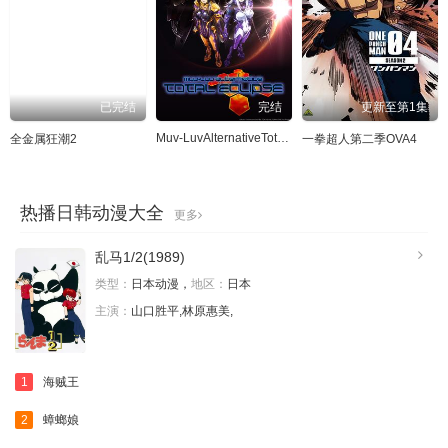
已完结
完结
更新至第1集
Muv-LuvAlternativeTotalEclipse
全金属狂潮2
一拳超人第二季OVA4
热播日韩动漫大全
更多
乱马1/2(1989)
类型：
日本动漫，
地区：
日本
主演：
山口胜平,林原惠美,
1
海贼王
2
蟑螂娘