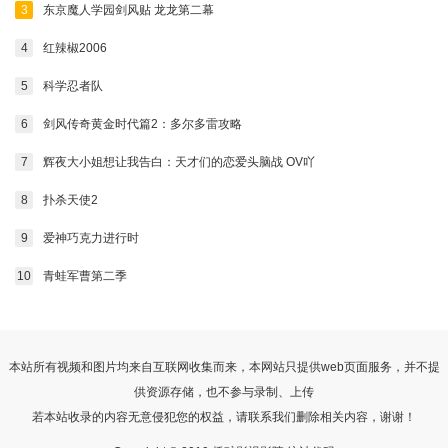
3
东京魔人学园剑风贴 龙龙第二幕
4
红辣椒2006
5
科学忍者队
6
剑风传奇黄金时代篇2：多尔多雷攻略
7
辉夜大小姐想让我告白：天才们的恋爱头脑战 OV吖
8
扑杀天使2
9
爱神巧克力进行时
10
青蛙军曹第二季
本站所有视频和图片均来自互联网收集而来，本网站只提供web页面服务，并不提
供资源存储，也不参与录制、上传
若本站收录的内容无意侵犯您的权益，请联系我们删除相关内容，谢谢！