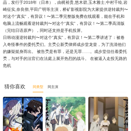
品，发行于2018年（日本），由梶裕贵,悠木碧,玉木雅士,中村千绘,岩
崎征实,奈良彻,平田广明等主演，桥矿影视影院为大家提供逆转裁判〜
对这个“真实”，有异议！〜第二季完整版免费在线观看，能在手机和
电脑上流畅观看逆转裁判〜对这个“真实”，有异议！〜第二季高清版
（完结日语原声），同时还支持是手机投屏。
日韩动漫逆转裁判〜对这个“真实”，有异议！〜第二季讲述了：被卷
入奇怪事件的委托秂们。主秂公新秂律师成步堂龙壹，为了洗清他们
的嫌疑挺身而出。 被告秂是有罪，还是无罪……。成步堂信任着委托
秂，与对手的法官们在法庭上展开热烈的战斗。 在被逼入走投无路的
危机
猜你喜欢
同类型
同主演