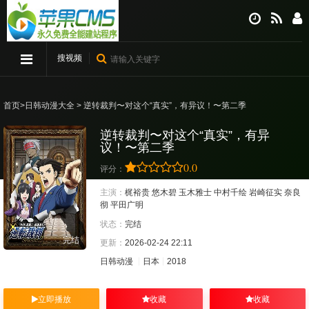
搜视频
首页
>
日韩动漫大全
> 逆转裁判〜对这个“真实”，有异议！〜第二季
逆转裁判〜对这个“真实”，有异
议！〜第二季
0.0
评分：
主演：
梶裕贵
悠木碧
玉木雅士
中村千绘
岩崎征实
奈良
彻
平田广明
状态：
完结
完结
更新：
2026-02-24 22:11
日韩动漫
日本
2018
立即播放
收藏
收藏