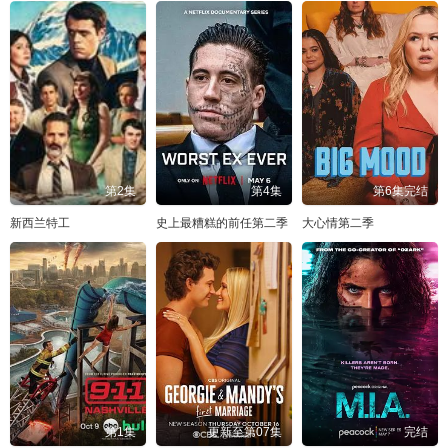
第2集
第4集
第6集完结
新西兰特工
史上最糟糕的前任第二季
大心情第二季
第1集
更新至第07集
完结