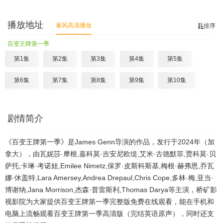
播放地址
暴风高清播放
排序
百变王牌第一季
第1集
第2集
第3集
第4集
第5集
第6集
第7集
第8集
第9集
第10集
剧情简介
《百变王牌第一季》是James Genn导演的作品，发行于2024年（加
拿大），由瓦妮莎·摩根,嘉科莫·吉安尼欧缇,艾米·古德默菲,贾科莫·贝
萨托,卡琳·考诺娃,Emilee Nimetz,保罗·皮斯科斯基,梅根·赫弗恩,乔瓦
娜·休盖特,Lara Amersey,Andrea Drepaul,Chris Cope,多林·梅,亚当·
博谢纳,Jana Morrison,杰森·普雷斯利,Thomas Darya等主演，桥矿影
视影院为大家提供百变王牌第一季完整版免费在线观看，能在手机和
电脑上流畅观看百变王牌第一季高清版（完结英语原声），同时还支