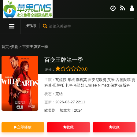
搜视频
首页
>
美剧
> 百变王牌第一季
百变王牌第一季
0.0
评分：
主演：
瓦妮莎·摩根
嘉科莫·吉安尼欧缇
艾米·古德默菲
贾
科莫·贝萨托
卡琳·考诺娃
Emilee Nimetz
保罗·皮斯科
状态：
完结
更新：
2026-03-27 22:11
完结
欧美剧
加拿大
2024
立即播放
收藏
收藏