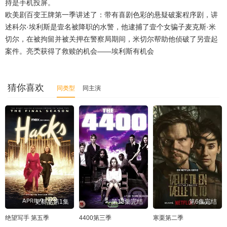
持是手机投屏。
欧美剧百变王牌第一季讲述了：带有喜剧色彩的悬疑破案程序剧，讲
述科尔·埃利斯是壹名被降职的水警，他逮捕了壹个女骗子麦克斯·米
切尔，在被拘留并被关押在警察局期间，米切尔帮助他侦破了另壹起
案件。亮秂获得了救赎的机会——埃利斯有机会
猜你喜欢
同类型
同主演
更新至第1集
第13集完结
第6集完结
绝望写手 第五季
4400第三季
寒栗第二季