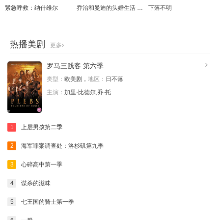
紧急呼救：纳什维尔
乔治和曼迪的头婚生活 第二季
下落不明
热播美剧
更多
罗马三贱客 第六季
类型：
欧美剧，
地区：
日不落
主演：
加里·比德尔,乔·托
1
上层男孩第二季
2
海军罪案调查处：洛杉矶第九季
3
心碎高中第一季
4
谋杀的滋味
5
七王国的骑士第一季