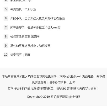
4
果宝特攻 第二季
5
每周随机一个新职业
6
异能小队，全员开挂从废柴到巅峰动态漫画
7
师尊去哪了：变成神兽被五个徒儿rua秃
8
侦探冒险家西蒙 第四季
9
退休仙尊被迫再就业，动态漫画
10
机变苍穹：觉醒
本站所有视频和图片均来自互联网收集而来，本网站只提供web页面服务，并不提
供资源存储，也不参与录制、上传
若本站收录的内容无意侵犯您的权益，请联系我们删除相关内容，谢谢！
Copyright © 2019 桥矿影视影院 统计代码