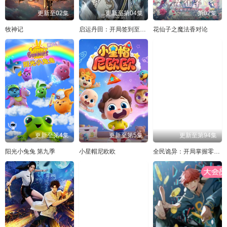
更新至02集
更新至第04集
第02集
牧神记
启运丹田：开局签到至尊丹田
花仙子之魔法香对论
更新至第4集
更新至第5集
更新至第94集
阳光小兔兔 第九季
小星帽尼欧欧
全民诡异：开局掌握零元购动态漫