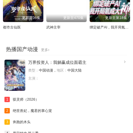
更新至06集
更新至470集
更新至第18集
都市古仙医
武神主宰
绑定破产AI，我开局氪成大神 动态漫
热播国产动漫
更多
万界投资人：我躺赢成位面霸主
类型：
中国动漫，
地区：
中国大陆
主演：
1
驭灵师（2026）
2
绝世兽妃，魔君的掌心宠
3
奔跑的木头