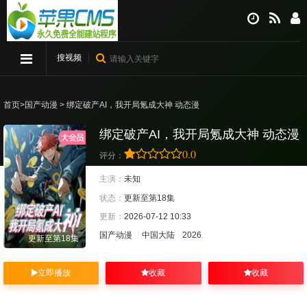
搜视频
首页
>
国产动漫
> 绑定破产AI，我开局氪成大神 动态漫
绑定破产AI，我开局氪成大神 动态漫
0.0
评分：
主演：
未知
状态：
更新至第18集
更新：
2026-07-12 10:33
国产动漫
中国大陆
2026
更新至第18集
立即播放
收藏
收藏