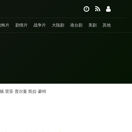
恐怖片
剧情片
战争片
大陆剧
港台剧
美剧
其他
斯顿
雷亚·普尔曼
凯拉·蒙特