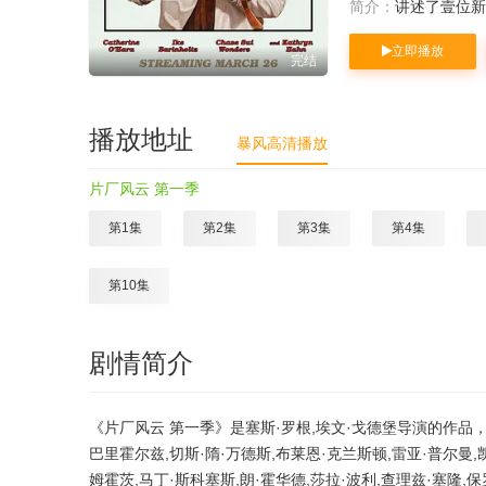
简介：
讲述了壹位新
立即播放
完结
播放地址
暴风高清播放
片厂风云 第一季
第1集
第2集
第3集
第4集
第10集
剧情简介
《片厂风云 第一季》是塞斯·罗根,埃文·戈德堡导演的作品，发
巴里霍尔兹,切斯·隋·万德斯,布莱恩·克兰斯顿,雷亚·普尔曼,
姆霍茨,马丁·斯科塞斯,朗·霍华德,莎拉·波利,查理兹·塞隆,保