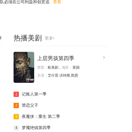
队必须在公司利益和创意追
...查看
热播美剧
序
更多
上层男孩第四季
类型：
欧美剧，
地区：
英国
主演：
艾什雷·沃特斯,凯恩
记账人第一季
1
禁恋父子
2
夜魔侠：重生 第二季
3
梦魇绝镇第四季
4