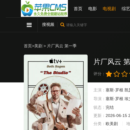
首页
电影
电视剧
综
搜视频
首页
>
美剧
> 片厂风云 第一季
片厂风云 
评分：
主演：
塞斯·罗根
凯
导演：
塞斯·罗根
埃
状态：
完结
更新：
2026-06-15 
分类：
欧美剧