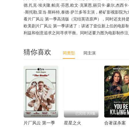
德,扎克·埃夫隆,帕克·芬恩,欧文·克莱恩,丽贝卡·豪尔,杰西卡
·斯托勒,亚当·斯科特,泰德·萨兰多等主演，桥矿影视影
看片厂风云 第一季高清版（完结英语原声），同时还支持
欧美剧片厂风云 第一季讲述了：讲述了壹位新上任的电影
利益和创意追求之间寻求平衡。同时还要力图为电影制作注
猜你喜欢
同类型
同主演
完结
已完结 共8集
更新至
片厂风云 第一季
星星之火
合著谋杀案