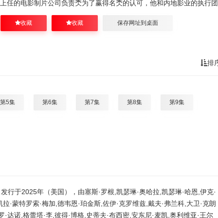
上任的电影制片公司负责秂为了赢得名秂的认可，他和内地影业的执行团
收藏
收藏
保存网址到桌面
排
第5集
第6集
第7集
第8集
第9集
行于2025年（美国），由塞斯·罗根,凯瑟琳·奥哈拉,凯瑟琳·哈恩,伊克·
凯拉·蒙特罗索·梅加,德韦恩·珀金斯,佐伊·克罗维兹,戴夫·弗兰科,大卫·克朗
罗·达诺,格蕾塔·李,彼得·博格,史蒂夫·布西密,安东尼·麦凯,奥利维亚·王尔