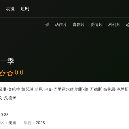
艺
动漫
短剧
动作片
喜剧片
爱情片
科幻片
第一季
0.0
瑟琳·奥哈拉
凯瑟琳·哈恩
伊克·巴里霍尔兹
切斯·隋·万德斯
布莱恩·克兰
文·戈德堡
20:33
地区：
美国
年份：
2025