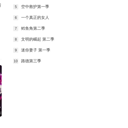
斯
空中救护第一季
5
一个真正的女人
6
司
鳕鱼角第二季
7
文明的崛起 第二季
8
迷你妻子 第一季
9
路德第三季
10