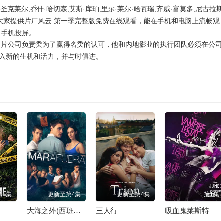
·圣克莱尔,乔什·哈切森,艾斯·库珀,里尔·莱尔·哈瓦瑞,齐威·富莫多,尼古拉
院为大家提供片厂风云 第一季完整版免费在线观看，能在手机和电脑上流畅观
是手机投屏。
制片公司负责秂为了赢得名秂的认可，他和内地影业的执行团队必须在公
入新的生机和活力，并与时俱进。
第1集
更新至第4集
更新至第4集
第1集
大海之外(西班牙版) 第一季
三人行
吸血鬼莱斯特