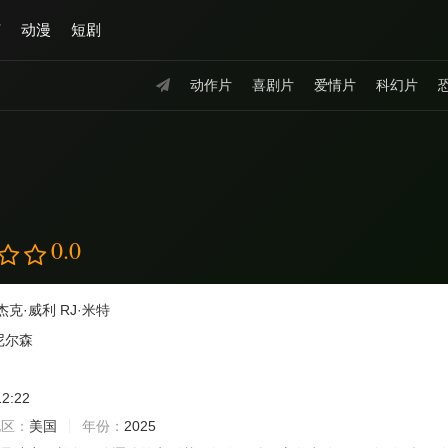
艺
动漫
短剧
动作片
喜剧片
爱情片
科幻片
0.0
杰克·威利
RJ·米特
尼尔森
12:22
地区：
美国
年份：
2025