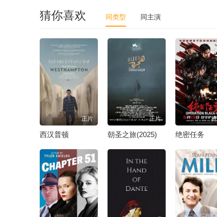
猜你喜欢
同类型
同主演
正片
正片
抢
西汉普顿
朝圣之旅(2025)
绝密任务