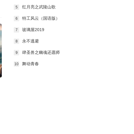
红月亮之武陵山歌
5
特工风云（国语版）
6
玻璃屋2019
7
永不逃避
8
肆圣兽之幽魂还愿师
9
舞动青春
10