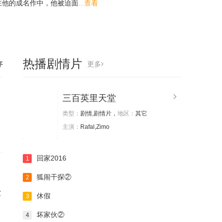
在他的成名作中，他被迫面
...查看
热播剧情片
序
更多
三百英里天堂
类型：
剧情,剧情片，
地区：
其它
主演：
Rafal,Zimo
回家2016
1
狐闹干探②
2
被
休假
3
坏家伙②
4