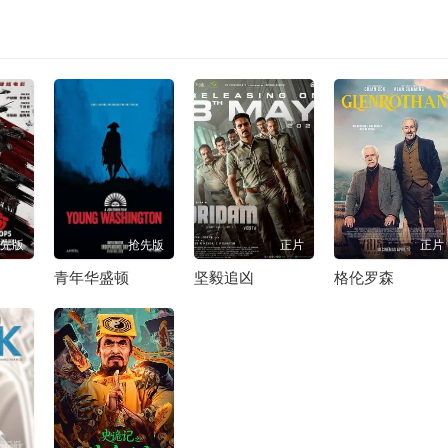
先版
抢先版
正片
正片
青年华盛顿
坚毅追凶
格伦罗森