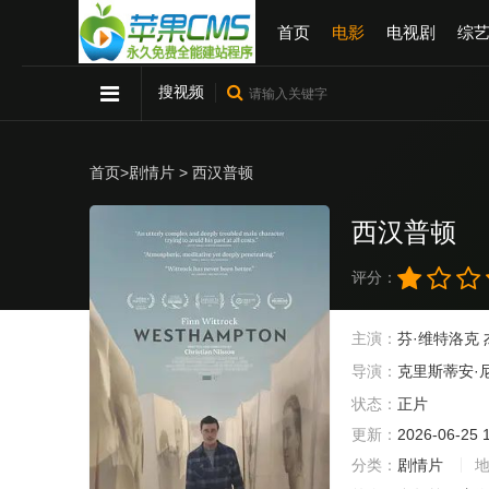
首页
电影
电视剧
综
搜视频
首页
>
剧情片
> 西汉普顿
西汉普顿
评分：
主演：
芬·维特洛克
导演：
克里斯蒂安·
状态：
正片
更新：
2026-06-25 
分类：
剧情片