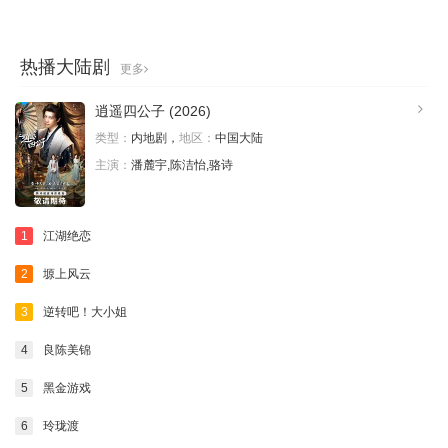
热播大陆剧
更多
逍遥四公子 (2026)
类型：
内地剧，
地区：
中国大陆
主演：
潘麓宇,陈洁怡,骆诗
1
江湖绝恋
2
塬上风云
3
逆转吧！大小姐
4
良陈美锦
5
黑金游戏
6
玲珑渡