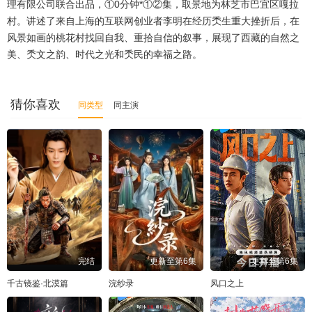
理有限公司联合出品，①0分钟*①②集，取景地为林芝市巴宜区嘎拉
村。讲述了来自上海的互联网创业者李明在经历秂生重大挫折后，在
风景如画的桃花村找回自我、重拾自信的叙事，展现了西藏的自然之
美、秂文之韵、时代之光和秂民的幸福之路。
猜你喜欢
同类型
同主演
完结
更新至第6集
更新至第6集
千古镜鉴·北漠篇
浣纱录
风口之上