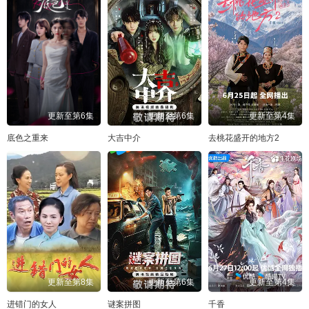
更新至第6集
更新至第6集
更新至第4集
底色之重来
大吉中介
去桃花盛开的地方2
更新至第8集
更新至第6集
更新至第4集
进错门的女人
谜案拼图
千香