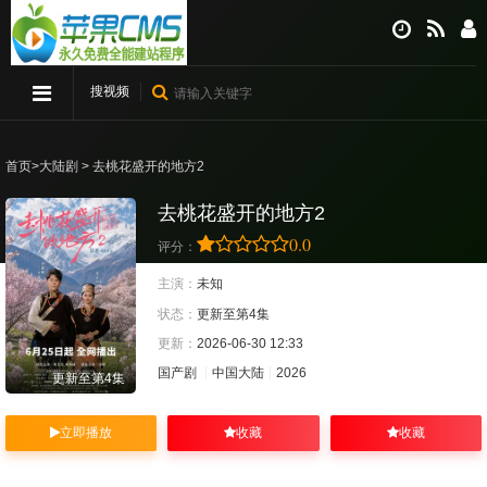
搜视频
首页
>
大陆剧
> 去桃花盛开的地方2
去桃花盛开的地方2
0.0
评分：
主演：
未知
状态：
更新至第4集
更新：
2026-06-30 12:33
国产剧
中国大陆
2026
更新至第4集
立即播放
收藏
收藏