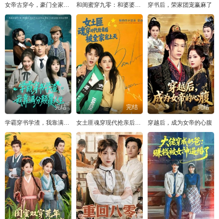
女帝古穿今，豪门全家都跪稳了
和闺蜜穿九零：和婆婆斗智斗勇
穿书后，荣家团宠赢麻了
第96集
第97集
第98集
第99集
第100集
完结
完结
完结
学霸穿书学渣，我靠满分颠覆人生
女土匪魂穿现代抢亲后，被全家宠上天
穿越后，成为女帝的心腹