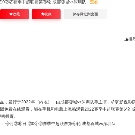
②0②②赛季中超联赛第⑥轮 成都蓉城vs深圳队
...查看
收藏
收藏
保存网址到桌面
排
作品，发行于2022年（内地），由成都蓉城vs深圳队等主演，桥矿影视影
整版免费在线观看，能在手机和电脑上流畅观看2022赛季中超联赛第6轮 
手机投屏。
了： ⑥月②⑥日 ②0②②赛季中超联赛第⑥轮 成都蓉城vs深圳队