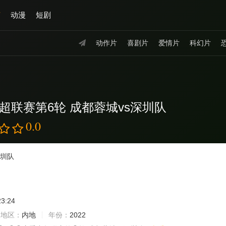
艺
动漫
短剧
动作片
喜剧片
爱情片
科幻片
中超联赛第6轮 成都蓉城vs深圳队
0.0
深圳队
23:24
地区：
内地
年份：
2022