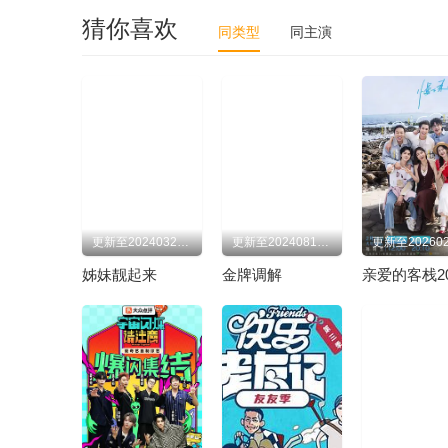
猜你喜欢
同类型
同主演
更新至20240328期
更新至20240819期
姊妹靓起来
金牌调解
亲爱的客栈20