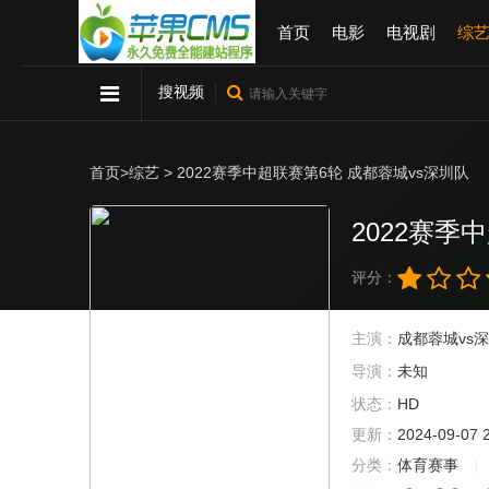
首页
电影
电视剧
综
搜视频
首页
>
综艺
> 2022赛季中超联赛第6轮 成都蓉城vs深圳队
2022赛季
评分：
主演：
成都蓉城vs
导演：
未知
状态：
HD
更新：
2024-09-07 
分类：
体育赛事