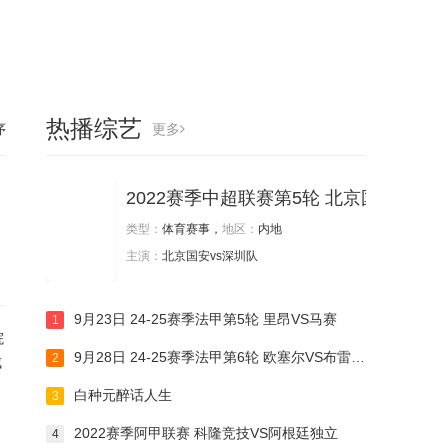
热播综艺
序
更多
2022赛季中超联赛第5轮 北京国安vs深
类型：
体育赛事，
地区：
内地
主演：
北京国安vs深圳队
9月23日 24-25赛季法甲第5轮 里昂VS马赛
1
院
9月28日 24-25赛季法甲第6轮 欧塞尔VS布雷斯特
2
成
白种元醉话人生
3
2022赛季阿甲联赛 科隆竞技VS阿根廷独立
4