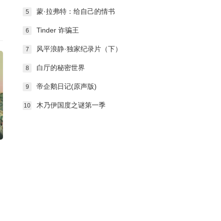
蒙·拉弗特：给自己的情书
5
Tinder 诈骗王
6
风平浪静·独家纪录片（下）
7
白厅的秘密世界
8
帝企鹅日记(原声版)
9
木乃伊国度之谜第一季
10