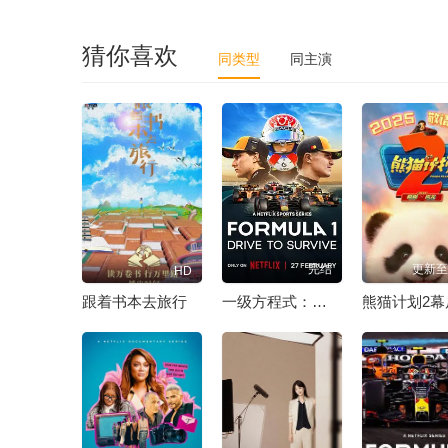
猜你喜欢
同类型
同主演
完结
更新至
HD
跟着书本去旅行
一级方程式：疾速争胜 第八季