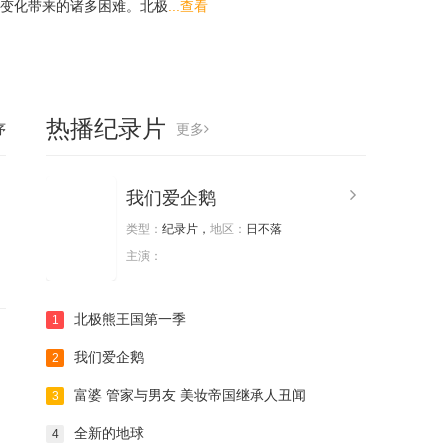
变化带来的诸多困难。北极
...查看
热播纪录片
序
更多
我们爱企鹅
类型：
纪录片，
地区：
日不落
主演：
北极熊王国第一季
1
我们爱企鹅
2
富婆 管家与男友 美妆帝国继承人丑闻
3
全新的地球
4