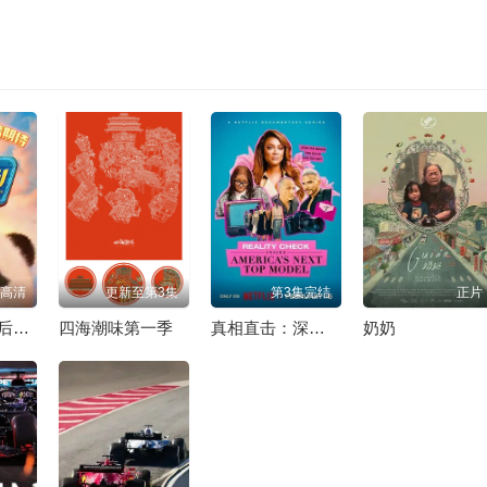
高清
更新至第3集
第3集完结
正片
熊猫计划2幕后纪录
四海潮味第一季
真相直击：深入全美超模大赛第一季
奶奶