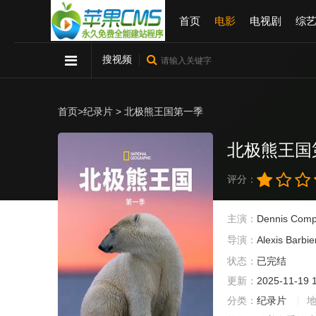
首页
电影
电视剧
综
搜视频
首页
>
纪录片
> 北极熊王国第一季
北极熊王国
评分：
主演：
Dennis Comp
导演：
Alexis Barbie
状态：
已完结
更新：
2025-11-19 
分类：
纪录片