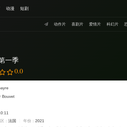
艺
动漫
短剧
动作片
喜剧片
爱情片
科幻片
第一季
0.0
ayre
r Bouvet
10:11
地区：
法国
年份：
2021