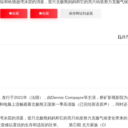
短和哈德逊湾冰层的消退，壹只北极熊妈妈和它的亮只幼崽努力克服气候
收藏
收藏
保存网址到桌面
排
作品，发行于2021年（法国），由Dennis Compayre等主演，桥矿影视影院为
和电脑上流畅观看北极熊王国第一季高清版（已完结英语原声），同时还
湾冰层的消退，壹只北极熊妈妈和它的亮只幼崽努力克服气候变化带来的
这壹难以置信的生存和适应的壮举。 第①期 北方家族（Cl