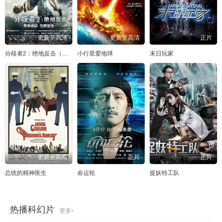
更新至高清
更新至高清
正片
分歧者2：绝地反击（国语)
小行星爱地球
末日玩家
更新至高清
正片
正片
总统的精神医生
命运轮
捉妖特工队
热播科幻片
更多