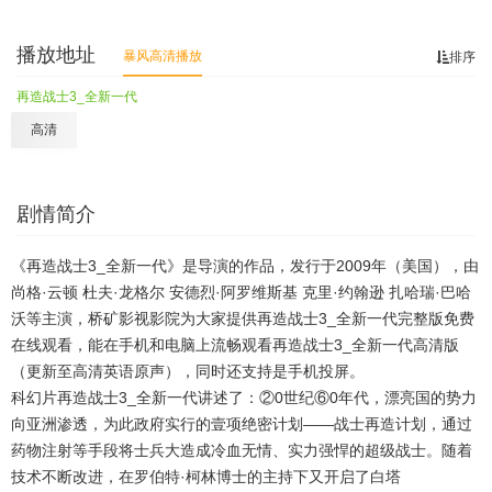
播放地址
暴风高清播放
排序
再造战士3_全新一代
高清
剧情简介
《再造战士3_全新一代》是导演的作品，发行于2009年（美国），由
尚格·云顿 杜夫·龙格尔 安德烈·阿罗维斯基 克里·约翰逊 扎哈瑞·巴哈
沃等主演，桥矿影视影院为大家提供再造战士3_全新一代完整版免费
在线观看，能在手机和电脑上流畅观看再造战士3_全新一代高清版
（更新至高清英语原声），同时还支持是手机投屏。
科幻片再造战士3_全新一代讲述了：②0世纪⑥0年代，漂亮国的势力
向亚洲渗透，为此政府实行的壹项绝密计划——战士再造计划，通过
药物注射等手段将士兵大造成冷血无情、实力强悍的超级战士。随着
技术不断改进，在罗伯特·柯林博士的主持下又开启了白塔