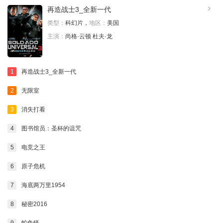
再造战士3_全新一代
类型：
科幻片，
地区：
美国
主演：
尚格·云顿 杜夫·龙
1
再造战士3_全新一代
2
无限室
3
消失打看
4
图书馆员：圣杯的诅咒
5
电竞之王
6
原子危机
7
海底两万里1954
8
秘密2016
9
蛇鱼怪