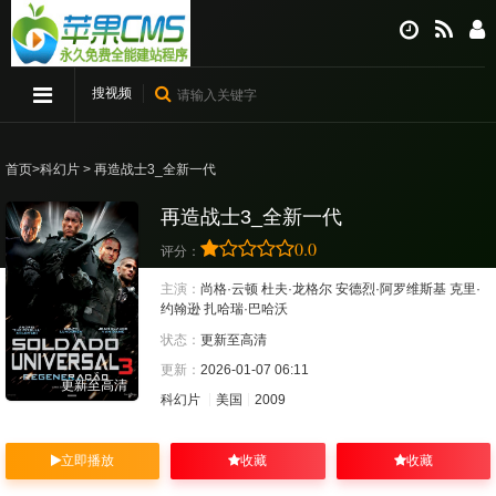
搜视频
首页
>
科幻片
> 再造战士3_全新一代
再造战士3_全新一代
0.0
评分：
主演：
尚格·云顿
杜夫·龙格尔
安德烈·阿罗维斯基
克里·
约翰逊
扎哈瑞·巴哈沃
状态：
更新至高清
更新：
2026-01-07 06:11
更新至高清
科幻片
美国
2009
立即播放
收藏
收藏