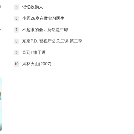
等
记忆收购人
5
小圆26岁在做实习医生
6
地
不起眼的会计竟然是牛郎
7
东京P.D. 警视厅公关二课 第二季
8
直到T恤干透
9
风林火山(2007)
10