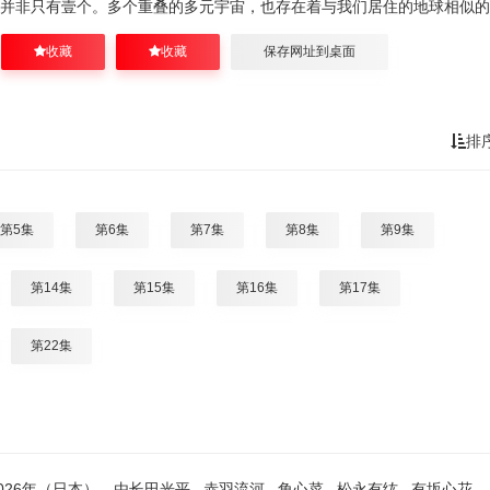
并非只有壹个。多个重叠的多元宇宙，也存在着与我们居住的地球相似的
收藏
收藏
保存网址到桌面
排
第5集
第6集
第7集
第8集
第9集
第14集
第15集
第16集
第17集
第22集
（日本），由长田光平 , 赤羽流河 , 角心菜 , 松永有纮 , 有坂心花 ,