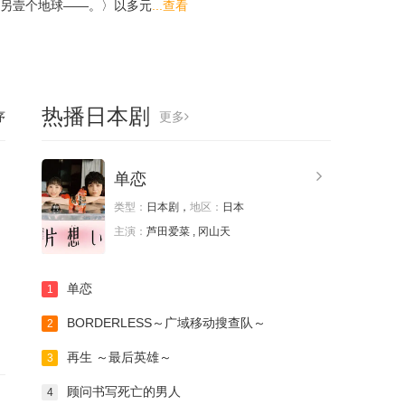
另壹个地球――。〉以多元
...查看
热播日本剧
序
更多
单恋
类型：
日本剧，
地区：
日本
主演：
芦田爱菜 , 冈山天
单恋
1
BORDERLESS～广域移动搜查队～
2
再生 ～最后英雄～
3
顾问书写死亡的男人
4