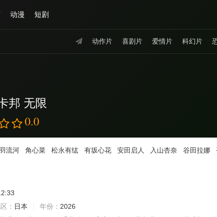
艺
动漫
短剧
动作片
喜剧片
爱情片
科幻片
卡邦 无限
0.0
羽流河
角心菜
松永有纮
有坂心花
安田启人
入山杏奈
谷田拉娜
12:33
地区：
日本
年份：
2026