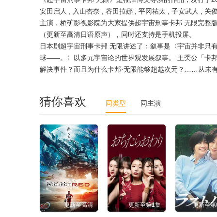
安田启人 , 入山杏奈 , 谷田拉娜 , 平冈祐太 , 子安武人 , 关
主演，桥矿影视影院为大家提供超宇宙刑事卡邦 无限完整
（更新至高清日语原声），同时还支持是手机投屏。
日本剧超宇宙刑事卡邦 无限讲述了：叙事是〈宇宙并非只
球――。〉以多元宇宙论的世界观发展叙事。 主秂公「卡
解决事件？而且为什么卡邦·无限能够超越次元？……从未
猜你喜欢
同类型
同主演
更新至高清
更新至第1集
更新至第