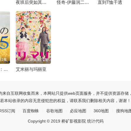
夜班后突如其来的吻
怪奇-伊藤润二令人彻夜难眠的奇异故事
直到T恤干透
第1集
更新至第01集
晚酌的流派5：夏篇
艾米丽与玛丽亚
均来自互联网收集而来，本网站只提供web页面服务，并不提供资源存储
若本站收录的内容无意侵犯您的权益，请联系我们删除相关内容，谢谢！
RSS订阅
百度蜘蛛
谷歌地图
必应地图
360地图
搜狗地
Copyright © 2019 桥矿影视影院 统计代码