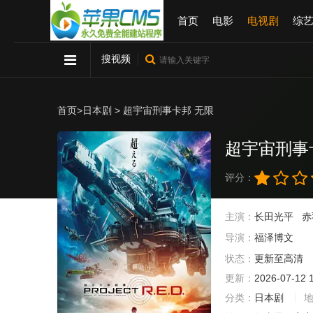
首页
电影
电视剧
综
搜视频
首页
>
日本剧
> 超宇宙刑事卡邦 无限
超宇宙刑事
评分：
主演：
长田光平
赤
导演：
福泽博文
状态：
更新至高清
更新：
2026-07-12 
分类：
日本剧