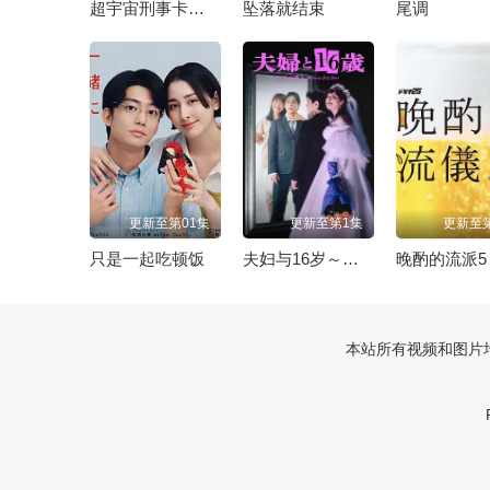
超宇宙刑事卡邦 无限
坠落就结束
尾调
更新至第01集
更新至第1集
更新至
只是一起吃顿饭
夫妇与16岁～疯狂的邻居～
本站所有视频和图片