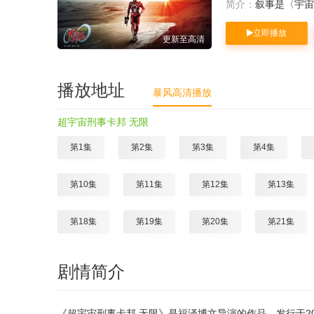
简介：
叙事是〈宇宙
立即播放
更新至高清
播放地址
暴风高清播放
超宇宙刑事卡邦 无限
第1集
第2集
第3集
第4集
第10集
第11集
第12集
第13集
第18集
第19集
第20集
第21集
剧情简介
《超宇宙刑事卡邦 无限》是福泽博文导演的作品，发行于2026年