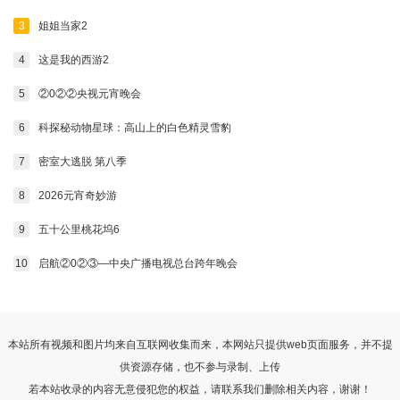
3
姐姐当家2
4
这是我的西游2
5
②0②②央视元宵晚会
6
科探秘动物星球：高山上的白色精灵雪豹
7
密室大逃脱 第八季
8
2026元宵奇妙游
9
五十公里桃花坞6
10
启航②0②③—中央广播电视总台跨年晚会
本站所有视频和图片均来自互联网收集而来，本网站只提供web页面服务，并不提
供资源存储，也不参与录制、上传
若本站收录的内容无意侵犯您的权益，请联系我们删除相关内容，谢谢！