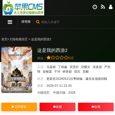
搜视频
首页
>
大陆电视综艺
> 这是我的西游2
这是我的西游2
0.0
评分：
主演：
马嘉祺
丁程鑫
宋亚轩
刘耀文
张真源
严浩
翔
贺峻霖
于洋
林更新
邵兵
苏醒
状态：
更新至20260521往季精编：爆笑名场面回顾
更新：
2026-07-11 22:33
更新至20260521往季精编：爆笑名场面回顾
大陆综艺
中国大陆
2026
立即播放
收藏
收藏