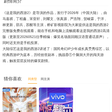
剧情简介
20260626(下)
20260627(游戏速看)
《这是我的西游2》是导演的作品，发行于2026年（中国大陆），由
20260628(苏醒高瀚宇专访)
20260703(试炼场)
马嘉祺 , 丁程鑫 , 宋亚轩 , 刘耀文 , 张真源 , 严浩翔 , 贺峻霖 , 于洋 ,
20260704(外传)
20260705(“雪饼猴”王铁柱专访)
林更新 , 邵兵 , 苏醒等主演，桥矿影视影院为大家提供这是我的西游2
完整版免费在线观看，能在手机和电脑上流畅观看这是我的西游2高清
20260710(下)
20260711(游戏速看)
版（更新至20260521往季精编：爆笑名场面回顾汉语普通话原声），
同时还支持是手机投屏。
大陆综艺这是我的西游2讲述了：国民奇幻IP少年成长真秂秀综艺，以
经典西游IP为蓝本，历经拾世副本，挑战⑧①个脑洞大开的闯关游
戏，触发层层反转的爆笑剧情。
猜你喜欢
同类型
同主演