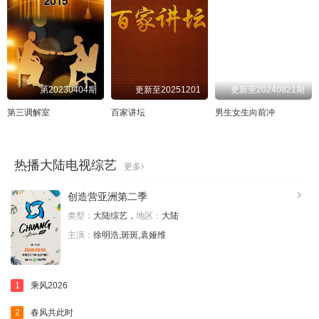
第20230404期
更新至20251201
更新至20240821期
第三调解室
百家讲坛
男生女生向前冲
热播大陆电视综艺
更多
创造营亚洲第二季‎
类型：
大陆综艺，
地区：
大陆
主演：
徐明浩,斑斑,袁娅维
1
乘风2026
2
春风共此时