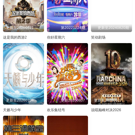
更新至20260521往季精编：爆笑名场面回顾
第20221224期
更新至20240820期
这是我的西游2
你好星期六
笑动剧场
更新至20260704第1期
更新20250807
更新至20260627发布会
天籁与少年
欢乐集结号
说唱巅峰对决2026