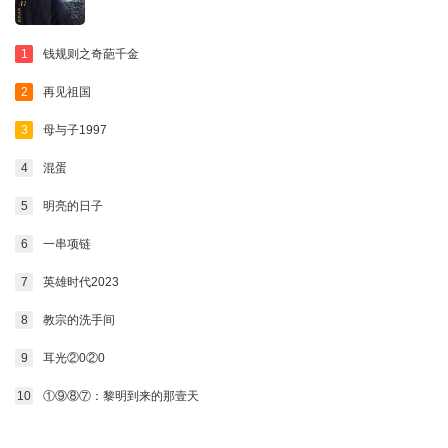
1
钱规则之奇葩千金
2
再见祖国
3
母与子1997
4
混蛋
5
明亮的日子
6
一串项链
7
英雄时代2023
8
教宗的洗手间
9
耳光②0②0
10
①⑨⑧⑦：黎明到来的那壹天