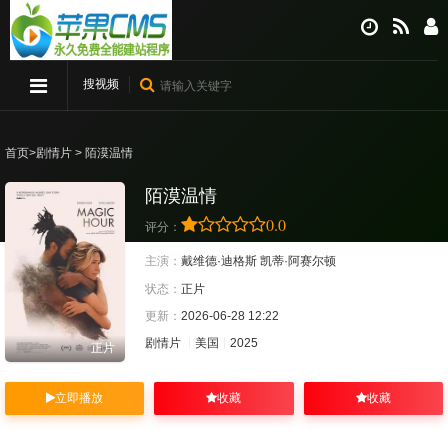
搜视频
首页
>
剧情片
> 陌漠温情
陌漠温情
0.0
评分：
主演：
戴维德·迪格斯
凯蒂·阿赛尔顿
状态：
正片
更新：
2026-06-28 12:22
剧情片
美国
2025
正片
立即播放
收藏
收藏