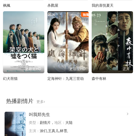
枫楓
杀戮屋
我的喜悦夏天
更新至HD
更新至HD
正片
幻犬诳猫
定海神针：九尾三世劫
森中有林
热播剧情片
更多
叫我郑先生
类型：
剧情片，
地区：
大陆
主演：
涂们,王真儿,林雪,