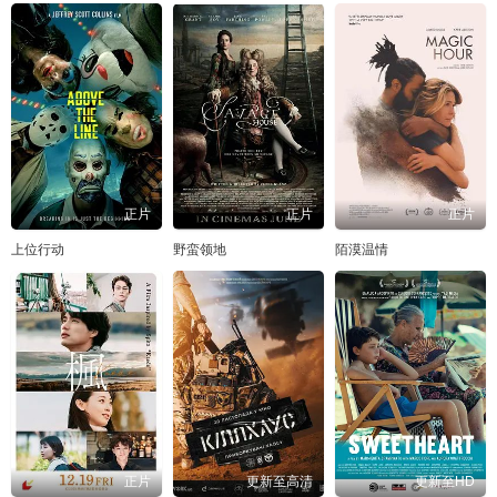
正片
正片
正片
上位行动
野蛮领地
陌漠温情
正片
更新至高清
更新至HD