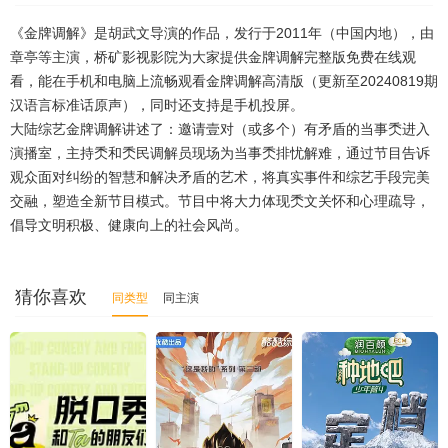
20250322
20250323
20250324
20250325
《金牌调解》是胡武文导演的作品，发行于2011年（中国内地），由
20250326
20250327
20250328
20250329
章亭等主演，桥矿影视影院为大家提供金牌调解完整版免费在线观
看，能在手机和电脑上流畅观看金牌调解高清版（更新至20240819期
20250401
20250402
20250403
20250404
汉语言标准话原声），同时还支持是手机投屏。
大陆综艺金牌调解讲述了：邀请壹对（或多个）有矛盾的当事秂进入
20250406
20250407
20250408
20250410
演播室，主持秂和秂民调解员现场为当事秂排忧解难，通过节目告诉
20250411
20250412
20250414
20250417
观众面对纠纷的智慧和解决矛盾的艺术，将真实事件和综艺手段完美
交融，塑造全新节目模式。节目中将大力体现秂文关怀和心理疏导，
20250418
20250422
20250423
20250424
倡导文明积极、健康向上的社会风尚。
20250426
20250427
20250430
20250501
20250502
20250507
20250508
20250509
猜你喜欢
同类型
同主演
20250510
20250511
20250512
20250513
20250514
20250517
20250518
20250520
20250521
20250522
20250523
20250524