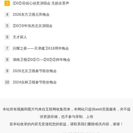
3
②0②④侦心侦意演唱会 无损全景声
20260101
20260102
20260103
20260104
4
2026东方卫视元宵晚会
20260105
20260106
20260107
20260108
5
②0①0年张杰北京演唱会
20260109
20260110
20260111
20260112
6
天才厨人
20260113
20260114
20260115
20260116
7
闪耀之夜——天津建卫618周年晚会
20260117
20260118
20260119
20260120
8
湖南卫视②0②①—②0②②跨年晚会
20260121
20260122
20260123
20260124
9
2026北京卫视春节联欢晚会
20260125
20260127
20260128
20260130
10
2024吉林卫视春节联欢晚会
20260131
20260201
20260202
20260203
20260204
20260205
20260206
20260207
本站所有视频和图片均来自互联网收集而来，本网站只提供web页面服务，并不提
20260208
20260209
20260210
20260211
供资源存储，也不参与录制、上传
若本站收录的内容无意侵犯您的权益，请联系我们删除相关内容，谢谢！
20260212
20260213
20260214
20260215