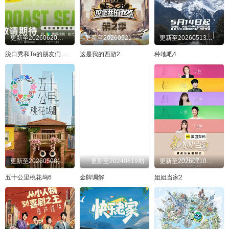
20250525
20250526
20250527
20250531
20250601
20250602
20250603
20250605
更新至20260620回顾特辑：当脱友们唠起打工
更新至20260521往季精编：爆笑名场面回顾
更新至20260513序篇
20250606
20250609
20250610
20250611
脱口秀和Ta的朋友们 第三季
这是我的西游2
种地吧4
20250612
20250615
20250616
20250617
20250618
20250619
20250620
20250621
20250622
20250623
20250624
20250626
20250704
20250705
20250706
20250707
20250709
20250710
20250711
20250712
更新至20260508(往季回顾)
更新至20240819期
更新至20260710先导片
20250713
20250714
20250717
20250718
五十公里桃花坞6
金牌调解
姐姐当家2
20250720
20250722
20250723
20250724
20250725
20250727
20250730
20250731
20250801
20250805
20250812
20250814