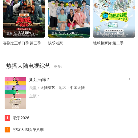
20250818
20250820
20250916
20250920
20251004
20251011
20251012
20251016
更新至20260702先导片
更新至20260625先导片
更新至20260621回顾特辑下
20251018
20251019
20251021
20251022
喜剧之王单口季 第三季
快乐老家
地球超新鲜 第二季
20251025
20251028
20251029
20251031
20251103
20251104
20251107
20251108
热播大陆电视综艺
更多
20251111
20251112
20251116
20251119
姐姐当家2
20251125
20251126
20251130
20251212
类型：
大陆综艺，
地区：
中国大陆
主演：
20251213
20251214
20251215
20251216
20251217
20251219
20251220
20251221
1
歌手2026
20251222
20251223
20251224
20251225
2
密室大逃脱 第八季
20251226
20251227
20251228
20251229