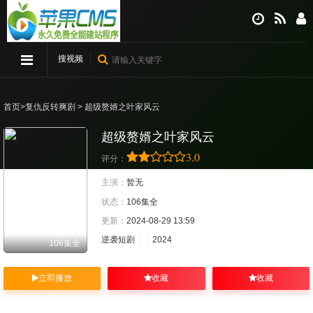
搜视频
首页
>
复仇反转爽剧
> 超级赘婿之叶家风云
超级赘婿之叶家风云
3.0
评分：
主演：
暂无
状态：
106集全
更新：
2024-08-29 13:59
逆袭短剧
2024
106集全
立即播放
收藏
收藏