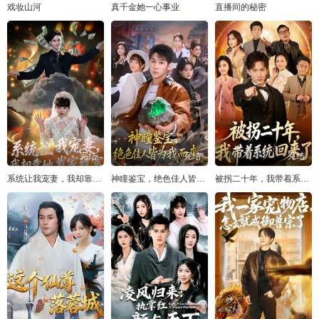
戏妆山河
真千金她一心事业
直播间的秘密
完结
完结
完结
系统让我宠妻，我却靠她发家致富
神瞳鉴宝，绝色佳人皆为我而来
被拐二十年，我带着系统回来了