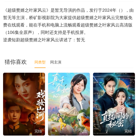
65
66
67
68
69
70
71
《超级赘婿之叶家风云》是暂无导演的作品，发行于2024年（），由
72
73
74
75
76
77
78
暂无等主演，桥矿影视影院为大家提供超级赘婿之叶家风云完整版免
费在线观看，能在手机和电脑上流畅观看超级赘婿之叶家风云高清版
79
80
81
82
83
84
85
（106集全原声），同时还支持是手机投屏。
逆袭短剧超级赘婿之叶家风云讲述了：暂无
86
87
88
89
90
91
92
93
94
95
96
97
98
99
猜你喜欢
同类型
同主演
100
101
102
103
104
105
106
完结
完结
完结