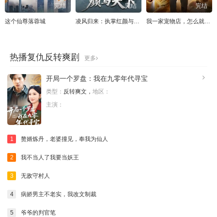
完结
完结
完结
这个仙尊落蓉城
凌风归来：执掌红颜与天下
我一家宠物店，怎么就成御兽宗了
热播复仇反转爽剧
更多
开局一个罗盘：我在九零年代寻宝
类型：
反转爽文，
地区：
主演：
1
赘婿炼丹，老婆撞见，奉我为仙人
2
我不当人了我要当妖王
3
无敌守村人
4
病娇男主不老实，我改文制裁
5
爷爷的判官笔