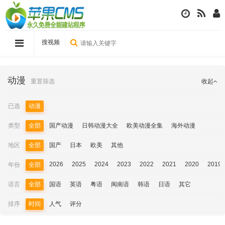
搜视频
动漫
重置筛选
收起
已选
动漫
类型
全部
国产动漫
日韩动漫大全
欧美动漫全集
海外动漫
地区
全部
国产
日本
欧美
其他
2026
2025
2024
2023
2022
2021
2020
2019
年份
全部
语言
全部
国语
英语
粤语
闽南语
韩语
日语
其它
排序
时间
人气
评分