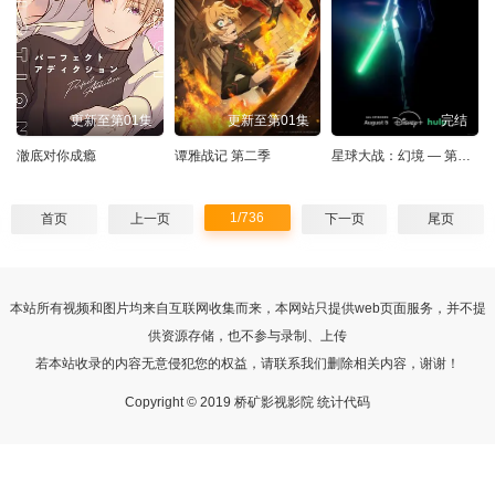
更新至第01集
更新至第01集
完结
澈底对你成瘾
谭雅战记 第二季
星球大战：幻境 — 第九个绝地武士
1/736
首页
上一页
下一页
尾页
本站所有视频和图片均来自互联网收集而来，本网站只提供web页面服务，并不提
供资源存储，也不参与录制、上传
若本站收录的内容无意侵犯您的权益，请联系我们删除相关内容，谢谢！
Copyright © 2019 桥矿影视影院 统计代码