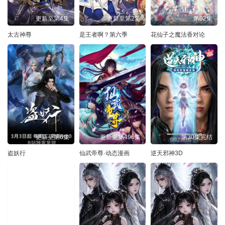
更新至第4集
更新至第2集
第02集
太古神尊
是王者啊？第六季
花仙子之魔法香对论
更新至第6集
更新至第496集
第30集完结
盗妖行
仙武帝尊·动态漫画
逆天邪神3D