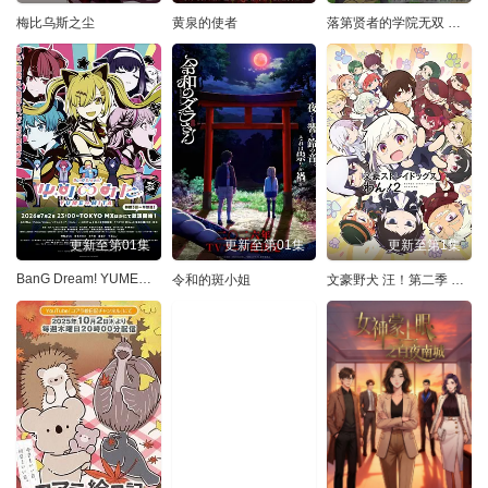
梅比乌斯之尘
黄泉的使者
落第贤者的学院无双 第二回转生，S等级作弊魔术师冒险记
更新至第01集
更新至第01集
更新至第1集
BanG Dream! YUME∞MITA
令和的斑小姐
文豪野犬 汪！第二季 文豪