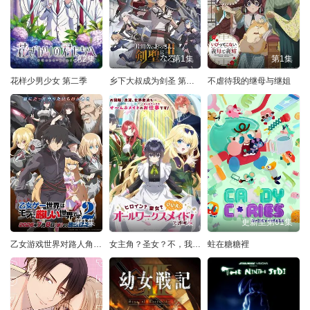
第2集
第1集
第1集
花样少男少女 第二季
乡下大叔成为剑圣 第二季
不虐待我的继母与继姐
第1集
第1集
更新至第01集
乙女游戏世界对路人角色很不友好 第二季
女主角？圣女？不，我是杂役女仆（自豪）
蛀在糖糖裡