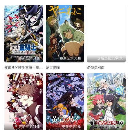
更新至第01集
更新至第01集
更新至第1190集
被追放的转生重骑士用游戏知识开无双
尼古喵喵
名侦探柯南
更新至第01集
更新至第1集
更新至第1集