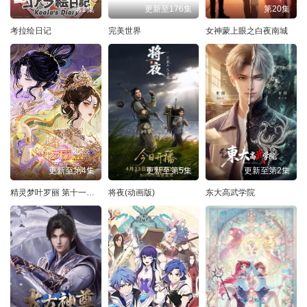
第1集
更新至176集
第20集
考拉绘日记
完美世界
女神蒙上眼之白夜南城
更新至第4集
更新至第5集
更新至第2集
精灵梦叶罗丽 第十一季（下）
将夜(动画版)
东大高武学院