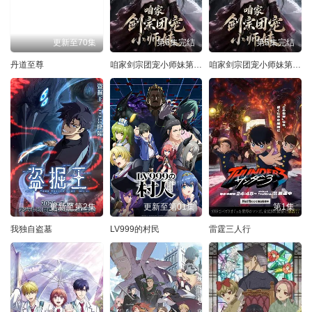
更新至70集
第6集完结
第5集完结
丹道至尊
咱家剑宗团宠小师妹第一季
咱家剑宗团宠小师妹第二季
更新至第2集
更新至第01集
第1集
我独自盗墓
LV999的村民
雷霆三人行