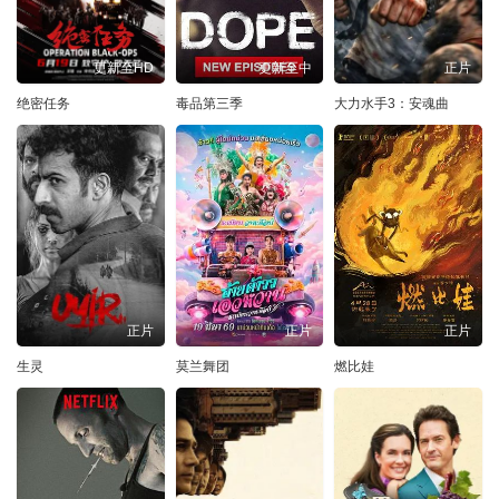
更新至HD
更新至中
正片
绝密任务
毒品第三季
大力水手3：安魂曲
正片
正片
正片
生灵
莫兰舞团
燃比娃