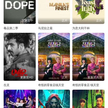
更新至中
正片
正片
毒品第二季
马尼拉之最
为意大利干杯
更新至HD
正片
更新至高清
生灵
奇怪的零食店钱天堂
奇怪的零食店 钱天堂