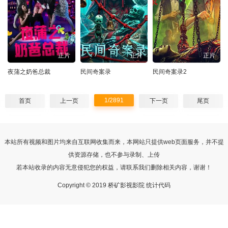
正片
正片
正片
夜蒲之奶爸总裁
民间奇案录
民间奇案录2
1/2891
首页
上一页
下一页
尾页
本站所有视频和图片均来自互联网收集而来，本网站只提供web页面服务，并不提
供资源存储，也不参与录制、上传
若本站收录的内容无意侵犯您的权益，请联系我们删除相关内容，谢谢！
Copyright © 2019 桥矿影视影院 统计代码