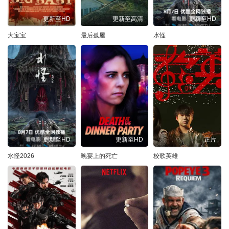
更新至HD
更新至高清
更新至HD
大宝宝
最后孤屋
水怪
更新至HD
更新至HD
正片
水怪2026
晚宴上的死亡
校歌英雄