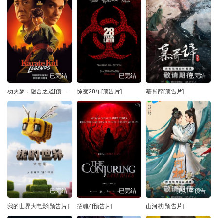
已完结
已完结
已完结
功夫梦：融合之道[预告片]
惊变28年[预告片]
慕胥辞[预告片]
已完结
已完结
更新至预告
我的世界大电影[预告片]
招魂4[预告片]
山河枕[预告片]