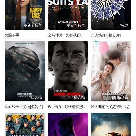
更新至预告
更新至预告
已完结
笑脸杀手
金装律师：洛杉矶[预告片]
真人快打2[预告片]
已完结
已完结
更新至预告
铁血战士：劣地[预告片]
碟中谍8：最终清算[预告片]
陷入我们的热恋[预告片]