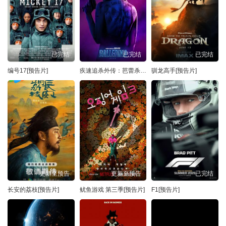
已完结
已完结
已完结
编号17[预告片]
疾速追杀外传：芭蕾杀姬[预告片]
驯龙高手[预告片]
更新至预告
更新至预告
已完结
长安的荔枝[预告片]
鱿鱼游戏 第三季[预告片]
F1[预告片]