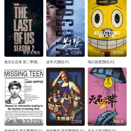
更新至预告
已完结
已完结
最后生还者 第二季[预告片]
波哥大[预告片]
电幻国度[预告片]
更新至预告
已完结
预告片
怪奇物语 第五季[预告片]
熊家餐馆 第四季[预告片]
无名之辈2[预告片]