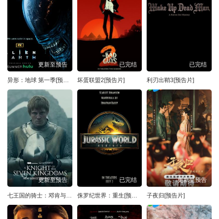
更新至预告
已完结
已完结
异形：地球 第一季[预告片]
坏蛋联盟2[预告片]
利刃出鞘3[预告片]
更新至预告
已完结
更新至预告
七王国的骑士：邓肯与伊戈 第一季[预告片]
侏罗纪世界：重生[预告片]
子夜归[预告片]