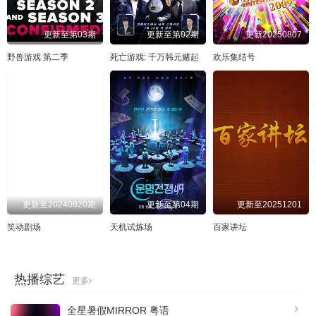
更新至第03期
更新至第02期
更新20250807
野兽游戏 第二季
死亡游戏: 千万韩元赌起
欢乐集结号
更新至20240820期
更新至第04期
更新至20251201
笑动剧场
天机试炼场
百家讲坛
热播综艺
更多
全星暑假MIRROR 粤语