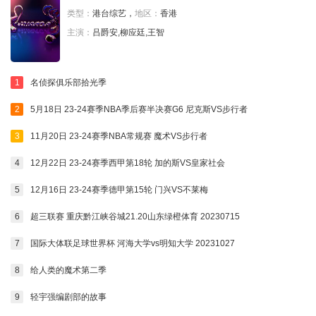
类型：
港台综艺，
地区：
香港
主演：
吕爵安,柳应廷,王智
1
名侦探俱乐部拾光季
2
5月18日 23-24赛季NBA季后赛半决赛G6 尼克斯VS步行者
3
11月20日 23-24赛季NBA常规赛 魔术VS步行者
4
12月22日 23-24赛季西甲第18轮 加的斯VS皇家社会
5
12月16日 23-24赛季德甲第15轮 门兴VS不莱梅
6
超三联赛 重庆黔江峡谷城21.20山东绿橙体育 20230715
7
国际大体联足球世界杯 河海大学vs明知大学 20231027
8
给人类的魔术第二季
9
轻宇强编剧部的故事