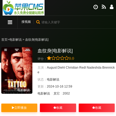
搜视频
首页
>
电影解说
> 血纹身[电影解说]
血纹身[电影解说]
0.0
评分：
主演：
August Diehl
Christian Redl
Nadeshda Brennick
e
状态：
电影解说
更新：
2024-10-16 12:59
电影解说
电影解说
其它
2002
立即播放
收藏
收藏