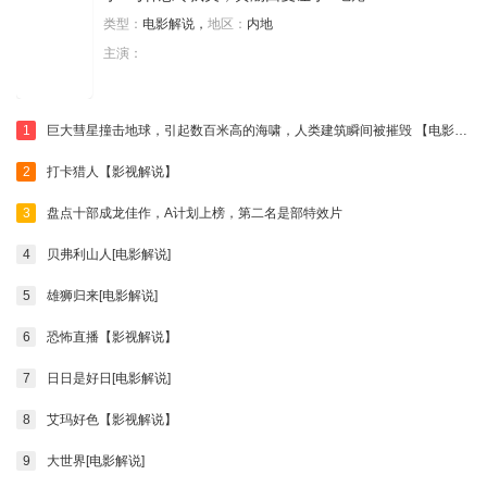
类型：
电影解说，
地区：
内地
主演：
1
巨大彗星撞击地球，引起数百米高的海啸，人类建筑瞬间被摧毁 【电影迷小雅】
2
打卡猎人【影视解说】
3
盘点十部成龙佳作，A计划上榜，第二名是部特效片
4
贝弗利山人[电影解说]
5
雄狮归来[电影解说]
6
恐怖直播【影视解说】
7
日日是好日[电影解说]
8
艾玛好色【影视解说】
9
大世界[电影解说]