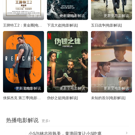
电影解说
更新至电影解说
更新至电影解说
王牌特工2：黄金圈[电影解说]
下流大盗[电影解说]
五日战争[电影解说]
更新至电影解说
更新至电影解说
更新至电影解说
侠探杰克 第三季[电影解说]
伪钞之徒[电影解说]
未知的首尔[电影解说]
热播电影解说
更多
小S与林志玲孰美，黄渤回复让小S吃瘪