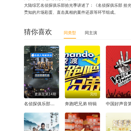
大陆综艺名侦探俱乐部拾光季讲述了：《名侦探俱乐部 拾
秂知的片场彩蛋、直击真相的案件还原等环节组成。
猜你喜欢
同类型
同主演
更新至第14期
完结
名侦探俱乐部拾光季
奔跑吧兄弟 特辑