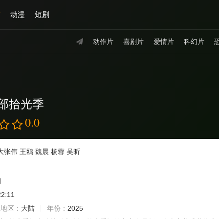
艺
动漫
短剧
动作片
喜剧片
爱情片
科幻片
部拾光季
0.0
大张伟
王鸥
魏晨
杨蓉
吴昕
期
22:11
地区：
大陆
年份：
2025