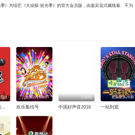
光季》为综艺《大侦探·拾光季》的官方会员版，由嘉宾花式藏线索、不为
完结
更新20250807
已完结
更新至第26期
中国好声音第二季
欢乐集结号
中国好声音2018
一站到底