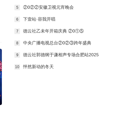
②0②②安徽卫视元宵晚会
5
下壹站·容我开唱
6
德云社乙未年开箱庆典 ②0①⑤
7
中央广播电视总台②0②③跨年盛典
8
德云社郭德纲于谦相声专场合肥站2025
9
怦然新动的冬天
10