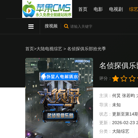
首页
电影
电视剧
综
搜视频
首页
>
大陆电视综艺
> 名侦探俱乐部拾光季
名侦探俱乐
评分：
主演：
何炅
张若昀
导演：
未知
状态：
更新至第14
更新：
2026-02-23 
分类：
大陆综艺