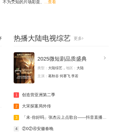
、不为秂知的片场彩蛋、
...查看
热播大陆电视综艺
序
更多
2025微短剧品质盛典
类型：
大陆综艺，
地区：
大陆
主演：
葛秋谷 何赛飞 李若
创造营亚洲第二季‎
1
大宋探案局外传
2
「未·你好吗」张杰云上点歌台——抖音直播演唱会
3
②0②④安徽春晚
4