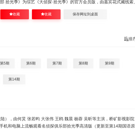
部 拾光季》为综艺《大侦探·拾光季》的官方会员版，由嘉宾花式藏线索
收藏
收藏
保存网址到桌面
排
第5期
第6期
第7期
第8期
第9期
第14期
陆），由何炅 张若昀 大张伟 王鸥 魏晨 杨蓉 吴昕等主演，桥矿影视影院
手机和电脑上流畅观看名侦探俱乐部拾光季高清版（更新至第14期国语原