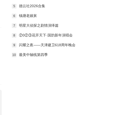
德云社2026合集
5
钱塘老娘舅
6
明星大侦探之剧情演绎篇
7
②0②③花开天下·国韵新年演唱会
8
闪耀之夜——天津建卫618周年晚会
9
最美中轴线第四季
10