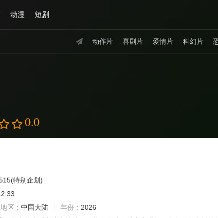
艺
动漫
短剧
动作片
喜剧片
爱情片
科幻片
0.0
515(特别企划)
12:33
地区：
中国大陆
年份：
2026