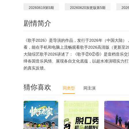
20260619第5期
20260620加更版第5期
202
剧情简介
20260624歌手后花园第5期
20260625(超前营业)
20260628(端午特辑)
20260701歌手后花园第6期
《歌手2026》是导演的作品，发行于2026年（中国大陆
看，能在手机和电脑上流畅观看歌手2026高清版（更新至20
20260704加更版第7期
20260705特别企划第2期
大陆综艺歌手2026讲述了：《歌手②0②⑥》是壹档音乐
绎各国音乐风情、展现各自文化底蕴，以超水准演唱实力打
的真实反馈。
20260711加更版第8期
20260712(毕业特辑)
猜你喜欢
同类型
同主演