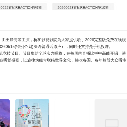
60622直拍REACTION第9期
20260623直拍REACTION第10期
20260626(第6期)
20260627加更版第6期
20260702超前营业第9期
20260703(第7期)
），由王铮亮等主演，桥矿影视影院为大家提供歌手2026完整版免费在线观
260515(特别企划)汉语普通话原声），同时还支持是手机投屏。
20260709超前营业第10期
20260710(第8期)
交流竞技节目。节目集结全球实力唱将，在每周的直播比拼中高能开唱，演
造听觉盛宴，以旋律为纽带联结世界文化，接收各国、各年龄段大众听审