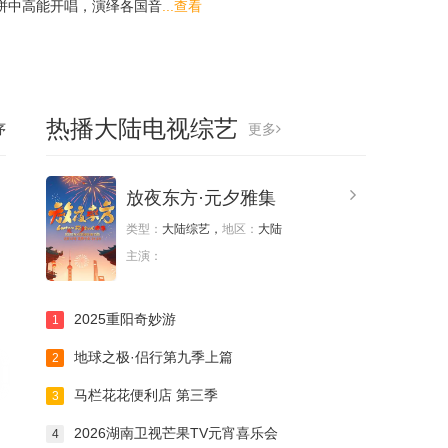
拼中高能开唱，演绎各国音
...查看
热播大陆电视综艺
序
更多
放夜东方·元夕雅集
类型：
大陆综艺，
地区：
大陆
主演：
2025重阳奇妙游
1
地球之极·侣行第九季上篇
2
马栏花花便利店 第三季
3
2026湖南卫视芒果TV元宵喜乐会
4