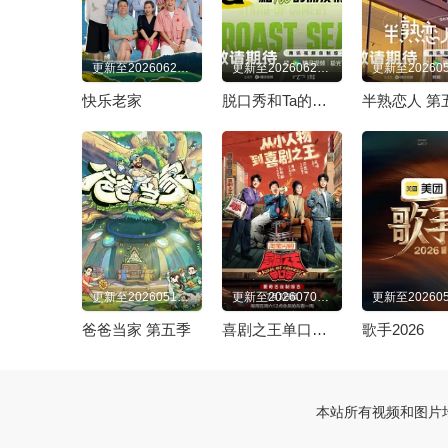
更新至20260625先导片
更新至20260620回顾特辑：当脱友们唠起打工
快乐老家
脱口秀和Ta的朋友们 第三季
半熟恋人 第
更新至20260518第1期（下）
更新至20260702先导片
爸爸当家 第五季
喜剧之王单口季 第三季
歌手2026
本站所有视频和图片